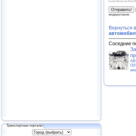
модератором.
Вернуться 
автомобиля
Соседние п
За
пр
АВ
ПЛ
ин
Транспортные порталы