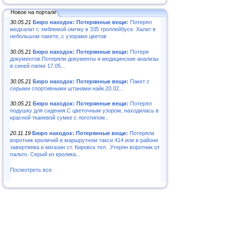
Новое на портале
30.05.21
Бюро находок: Потерянные вещи:
Потерял
медхалат с эмблемой омгму в 335 троллейбусе. Халат в
небольшом пакете, с узорами цветов
30.05.21
Бюро находок: Потерянные вещи:
Потеря
документов.Потеряли документы и медицинские анализы
в синей папке 17.05...
30.05.21
Бюро находок: Потерянные вещи:
Пакет с
серыми спортивными штанами найк.20.02...
30.05.21
Бюро находок: Потерянные вещи:
Потерял
подушку для сидения.С цветочным узором, находилась в
красной тканевой сумке с логотипом..
20.11.19
Бюро находок: Потерянные вещи:
Потеряла
воротник кроличий в маршрутном такси 414 или в районе
завертяева и мкгазин ст. Кировск тел. .Утерян воротник от
пальто. Серый из кролика...
Посмотреть все