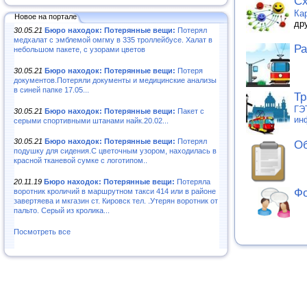
Сх
Ка
Новое на портале
др
30.05.21
Бюро находок: Потерянные вещи:
Потерял
медхалат с эмблемой омгму в 335 троллейбусе. Халат в
Ра
небольшом пакете, с узорами цветов
30.05.21
Бюро находок: Потерянные вещи:
Потеря
документов.Потеряли документы и медицинские анализы
в синей папке 17.05...
Тр
ГЭ
30.05.21
Бюро находок: Потерянные вещи:
Пакет с
ин
серыми спортивными штанами найк.20.02...
30.05.21
Бюро находок: Потерянные вещи:
Потерял
Об
подушку для сидения.С цветочным узором, находилась в
красной тканевой сумке с логотипом..
20.11.19
Бюро находок: Потерянные вещи:
Потеряла
Фо
воротник кроличий в маршрутном такси 414 или в районе
завертяева и мкгазин ст. Кировск тел. .Утерян воротник от
пальто. Серый из кролика...
Посмотреть все