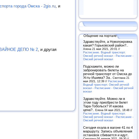
спорта города Омска - 2gis.ru
, и
Общение на портале
Здравствуйте, а Новопокровка
какая? Горьковский район?..
ВАЙНОЕ ДЕПО № 2
, и другая
Алена 21 мая 2021, 20:01 //
Расписание. Водный транспорт.
Омский речной вокзал - Расписание -
Омский речной вокзал
Подскажите, можно ли
забронировать билеты на
речной транспорт от Омска до
Усть-Ишима? За..
Светлана 21
мая 2021, 12:39 //
Расписание.
Водный транспорт. Омский речной
вокзал - Расписание - Омский речной
вокзал
Здравствуйте. Можно ли в
этом году приобрести билет
Тара-Тобольск? И какова
цена?..
Елена 04 мая 2021, 18:48 //
Расписание. Водный транспорт.
Омский речной вокзал - Расписание -
Омский речной вокзал
Сегодня ехала в вагоне 41 по 4
маршруту. Запись объявления
остановок сбивается и идут..
Светлана 04 апреля 2021, 09:30 //