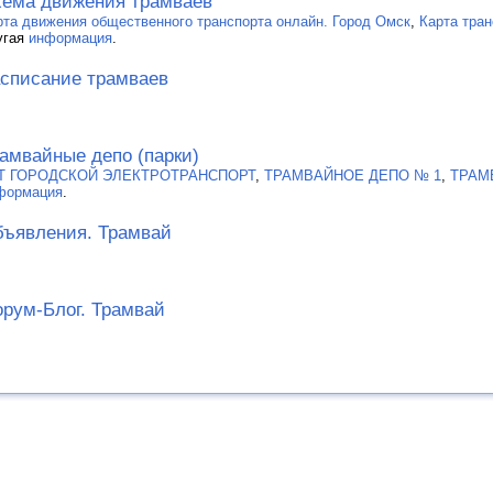
ема движения трамваев
рта движения общественного транспорта онлайн. Город Омск
,
Карта тран
угая
информация
.
списание трамваев
амвайные депо (парки)
Т ГОРОДСКОЙ ЭЛЕКТРОТРАНСПОРТ
,
ТРАМВАЙНОЕ ДЕПО № 1
,
ТРАМ
формация
.
ъявления. Трамвай
рум-Блог. Трамвай