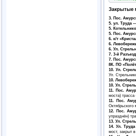
Закрытые
3. Пос. Амур
5. ул. Труда
—
5. Котельник
5. Пос. Амурс
6. к/т «Крист
6. Левобереж
6. Ул. Стрел
7. 3-й Разъез
7. Пос. Амур
8К. ПО «Полё
10. Ул. Стре
Ул. Стрельник
10. Левобере
10. Ул. Стрел
11. Пос. Аму
моста) трасса
11. Пос. Ам
Октябрьского 
12. Пос. Аму
упразднён) тр
13. Ул. Стрел
14. Ул. Труд
мост, закрыт в