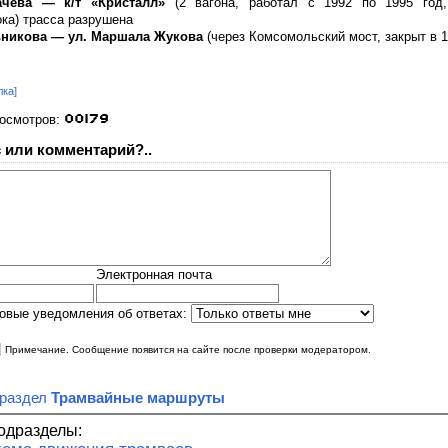
гачёва — к/т «Кристалл»
(2 вагона, работал с 1992 по 1995 год,
ка) трасса разрушена
льникова — ул. Маршала Жукова
(через Комсомольский мост, закрыт в 1
лка]
росмотров:
 или комментарий?..
Электронная почта
овые уведомления об ответах:
|
Примечание. Сообщение появится на сайте после проверки модератором.
 раздел
Трамвайные маршруты
одразделы: