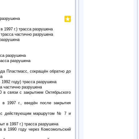
 разрушена
в 1997 г.) трасса разрушена
 трасса частично разрушена
 разрушена
сса разрушена
трасса разрушена
ода Пластмасс, сокращён обратно до
на
в 1992 году) трасса разрушена
са частично разрушена
0 в связи с закрытием Октябрьского
 в 1997 г., введён после закрытия
н с действующим маршрутом № 7 и
т в 1997 г.) трасса разрушена
а в 1990 году через Комсомольский