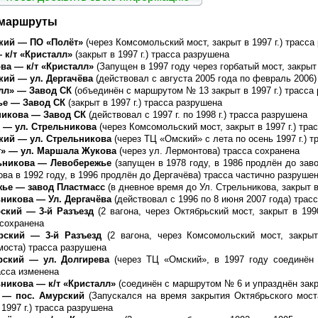
 маршруты
ский — ПО «Полёт»
(через Комсомольский мост, закрыт в 1997 г.) трасса
 к/т «Кристалл»
(закрыт в 1997 г.) трасса разрушена
ова
— к/т «Кристалл»
(Запущен в 1997 году через горбатый мост, закрыт 
кий — ул. Дергачёва
(действовал с августа 2005 года по февраль 2006)
алл» — Завод СК
(объединён с маршрутом № 13 закрыт в 1997 г.) трасса
ье — Завод СК
(закрыт в 1997 г.) трасса разрушена
ьникова — Завод СК
(действовал с 1997 г. по 1998 г.) трасса разрушена
д — ул. Стрельникова
(через Комсомольский мост, закрыт в 1997 г.) тра
ский — ул. Стрельникова
(через ТЦ «Омский» с лета по осень 1997 г.) 
т»
— ул. Маршала Жукова
(через ул. Лермонтова) трасса сохранена
льникова
— Левобережье
(запущен в 1978 году, в 1986 продлён до зав
ова в 1992 году, в 1996 продлён до Дергачёва) трасса частично разруше
жье
— завод Пластмасс
(в дневное время до Ул. Стрельникова, закрыт 
ьникова
— Ул. Дергачёва
(действовал с 1996 по 8 июня 2007 года) трас
рский
— 3-й Разъезд
(2 вагона, через Октябрьский мост, закрыт в 199
 сохранена
урский — 3-й Разъезд
(2 вагона, через Комсомольский мост, закрыт
моста) трасса разрушена
рский — ул. Долгирева
(через ТЦ «Омский», в 1997 году соединё
асса изменена
ьникова — к/т «Кристалл»
(соединён с маршрутом № 6 и упразднён закры
а — пос. Амурский
(Запускался на время закрытия Октябрьского мост
 1997 г.) трасса разрушена