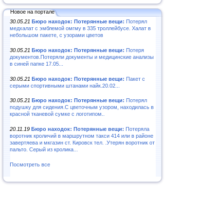
Новое на портале
30.05.21
Бюро находок: Потерянные вещи:
Потерял
медхалат с эмблемой омгму в 335 троллейбусе. Халат в
небольшом пакете, с узорами цветов
30.05.21
Бюро находок: Потерянные вещи:
Потеря
документов.Потеряли документы и медицинские анализы
в синей папке 17.05...
30.05.21
Бюро находок: Потерянные вещи:
Пакет с
серыми спортивными штанами найк.20.02...
30.05.21
Бюро находок: Потерянные вещи:
Потерял
подушку для сидения.С цветочным узором, находилась в
красной тканевой сумке с логотипом..
20.11.19
Бюро находок: Потерянные вещи:
Потеряла
воротник кроличий в маршрутном такси 414 или в районе
завертяева и мкгазин ст. Кировск тел. .Утерян воротник от
пальто. Серый из кролика...
Посмотреть все