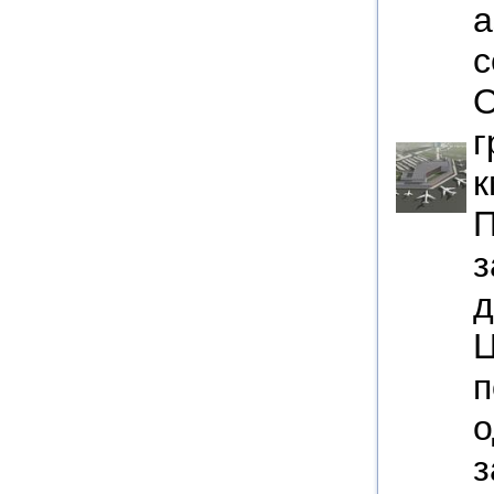
а
с
О
г
к
П
з
д
Ц
п
о
з