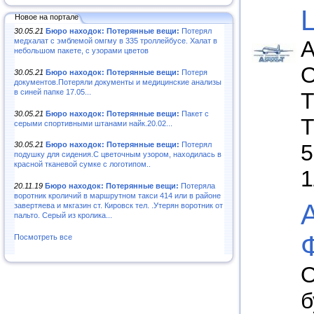
Новое на портале
30.05.21
Бюро находок: Потерянные вещи:
Потерял
А
медхалат с эмблемой омгму в 335 троллейбусе. Халат в
небольшом пакете, с узорами цветов
О
30.05.21
Бюро находок: Потерянные вещи:
Потеря
документов.Потеряли документы и медицинские анализы
в синей папке 17.05...
Т
30.05.21
Бюро находок: Потерянные вещи:
Пакет с
Т
серыми спортивными штанами найк.20.02...
5
30.05.21
Бюро находок: Потерянные вещи:
Потерял
подушку для сидения.С цветочным узором, находилась в
красной тканевой сумке с логотипом..
1
20.11.19
Бюро находок: Потерянные вещи:
Потеряла
воротник кроличий в маршрутном такси 414 или в районе
завертяева и мкгазин ст. Кировск тел. .Утерян воротник от
пальто. Серый из кролика...
Посмотреть все
О
б