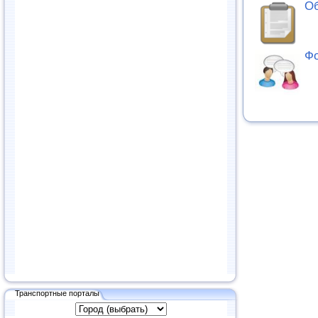
Об
Фо
Транспортные порталы