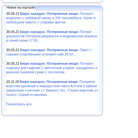
Новое на портале
30.05.21
Бюро находок: Потерянные вещи:
Потерял
медхалат с эмблемой омгму в 335 троллейбусе. Халат в
небольшом пакете, с узорами цветов
30.05.21
Бюро находок: Потерянные вещи:
Потеря
документов.Потеряли документы и медицинские анализы
в синей папке 17.05...
30.05.21
Бюро находок: Потерянные вещи:
Пакет с
серыми спортивными штанами найк.20.02...
30.05.21
Бюро находок: Потерянные вещи:
Потерял
подушку для сидения.С цветочным узором, находилась в
красной тканевой сумке с логотипом..
20.11.19
Бюро находок: Потерянные вещи:
Потеряла
воротник кроличий в маршрутном такси 414 или в районе
завертяева и мкгазин ст. Кировск тел. .Утерян воротник от
пальто. Серый из кролика...
Посмотреть все