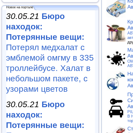
Ко
Ав
Новое на портале
30.05.21
Бюро
Кр
находок:
Ав
АВ
Потерянные вещи:
ав
др
Потерял медхалат с
Ма
эмблемой омгму в 335
Ав
OM
троллейбусе. Халат в
АВ
На
небольшом пакете, с
ко
Ав
узорами цветов
Пр
Си
30.05.21
Бюро
Ав
PI
находок:
В 
то
Потерянные вещи:
Cт