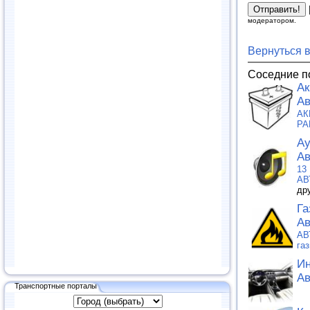
модератором.
Вернуться 
Соседние п
Ак
Ав
АК
РА
Ау
Ав
13
АВ
др
Га
Ав
АВ
га
Ин
Ав
Транспортные порталы