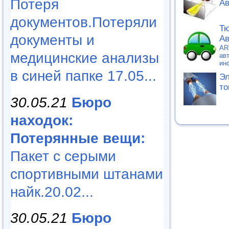
Потеря
Ав
документов.Потеряли
Тю
документы и
Ав
AR
медицинские анализы
ав
ин
в синей папке 17.05...
Эл
то
30.05.21
Бюро
находок:
Потерянные вещи:
Пакет с серыми
спортивными штанами
найк.20.02...
30.05.21
Бюро